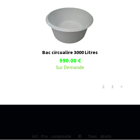
Bac circualire 3000 Litres
990.00 €
Sur Demande
1
2
3
>
Art Pro composite © Tous droits